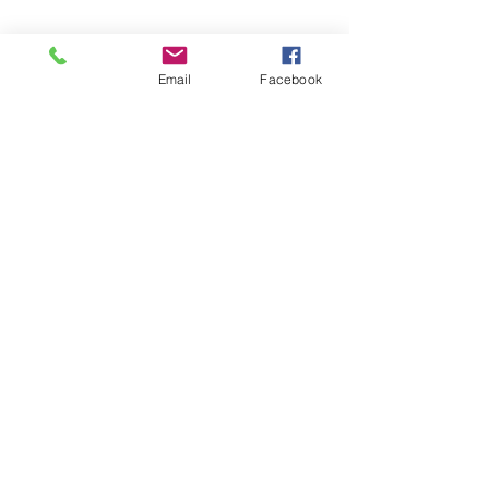
Email
Facebook
Compartir este evento
COALICIÓN COMUNITARIA
DEL VALLE SIN FINES DE
LUCRO
Teléfono: 903-326-DVCC(3822)
Vea nuestra información fiscal aquí