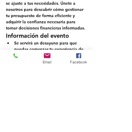
se ajuste a tus necesidades. Únete a 
nosotros para descubrir cómo gestionar 
tu presupuesto de forma eficiente y 
adquirir la confianza necesaria para 
tomar decisiones financieras informadas.
Información del evento
Se servirá un desayuno para que 
puedas comenzar tu experiencia de 
aprendizaje con energía.
Sesiones interactivas diseñadas para 
Email
Facebook
involucrar a los participantes y 
fomentar el debate.
Se proporcionarán materiales de 
apoyo para el seguimiento continuo.
Oportunidades para establecer 
contactos con otros asistentes y 
compartir experiencias y consejos.