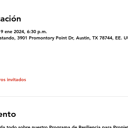
cación
19 ene 2024, 6:30 p.m.
estando, 3901 Promontory Point Dr, Austin, TX 78744, EE. U
os invitados
ento
da todo sobre nuestro Programa de Resiliencia para Propiet