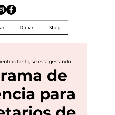
par
Donar
Shop
ientras tanto, se está gestando
grama de
encia para
etarios de