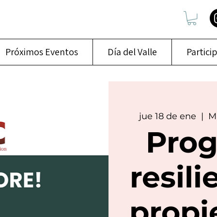
Próximos Eventos
Día del Valle
Partici
jue 18 de ene
  |  
M
Pro
resili
propi