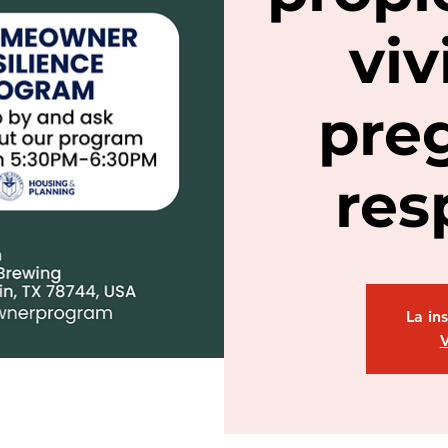
viv
pre
res
La in
V