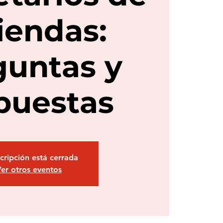
iendas:
guntas y
puestas
scripción está cerrada
er otros eventos