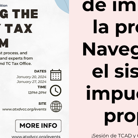
de im
la p
Nave
el s
impue
pro
¡Sesión de TCAD y