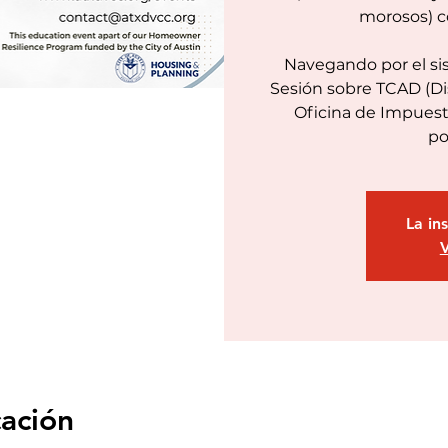
morosos) c
Navegando por el si
Sesión sobre TCAD (Dis
Oficina de Impuest
po
La in
V
cación