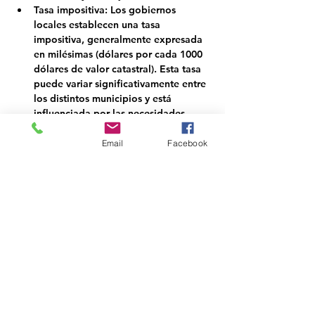
Tasa impositiva:
 Los gobiernos 
locales establecen una tasa 
impositiva, generalmente expresada 
en milésimas (dólares por cada 1000 
dólares de valor catastral). Esta tasa 
puede variar significativamente entre 
los distintos municipios y está 
influenciada por las necesidades 
presupuestarias y los servicios locales.
Exenciones y deducciones:
 Ciertas 
Email
Facebook
exenciones pueden aplicarse en 
función de factores como su edad, su 
condición de discapacidad o si la 
propiedad es su residencia principal. 
Estas exenciones pueden reducir el 
valor imponible de su propiedad.
RSVP