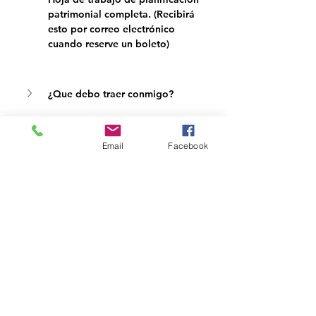
patrimonial completa. (Recibirá 
esto por correo electrónico 
cuando reserve un boleto)
¿Que debo traer conmigo?
Email
Facebook
Compartir este evento
COALICIÓN COMUNITARIA
DEL VALLE SIN FINES DE