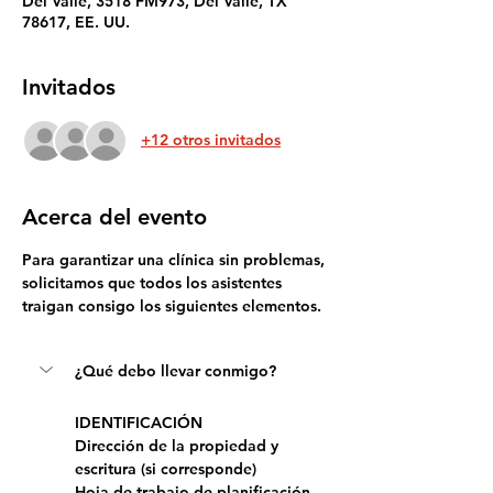
Del Valle, 3518 FM973, Del Valle, TX
78617, EE. UU.
Invitados
+12 otros invitados
Acerca del evento
Para garantizar una clínica sin problemas, 
solicitamos que todos los asistentes 
traigan consigo los siguientes elementos.
¿Qué debo llevar conmigo?
IDENTIFICACIÓN
Dirección de la propiedad y 
escritura (si corresponde)
Hoja de trabajo de planificación 