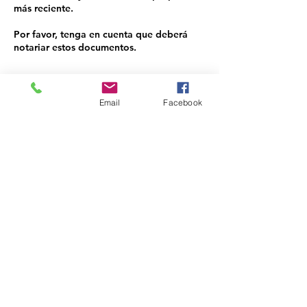
más reciente.
Por favor, tenga en cuenta que deberá
Email
Facebook
Contact Details
ccihdv@gmail.com
DEL VALLE COMMUNITY
COALITION NON-PROFIT
Phone: 903-326-DVCC(3822)